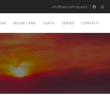
info@autovartrapani.it
UKI
NUOVE / KM0
USATO
SERVIZI
CONTATTI