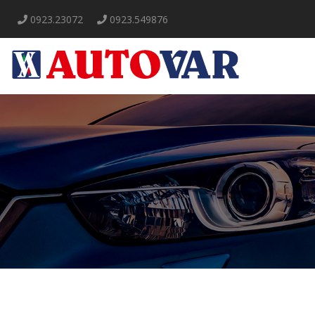
0923.23072
0923.549876